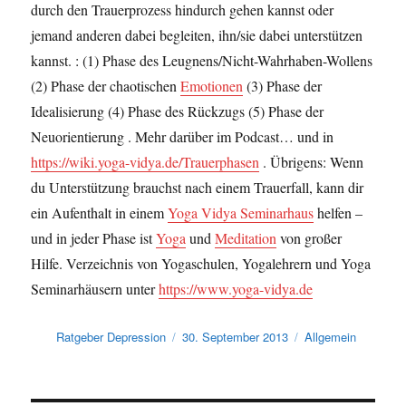
durch den Trauerprozess hindurch gehen kannst oder
jemand anderen dabei begleiten, ihn/sie dabei unterstützen
kannst. : (1) Phase des Leugnens/Nicht-Wahrhaben-Wollens
(2) Phase der chaotischen
Emotionen
(3) Phase der
Idealisierung (4) Phase des Rückzugs (5) Phase der
Neuorientierung . Mehr darüber im Podcast… und in
https://wiki.yoga-vidya.de/Trauerphasen
. Übrigens: Wenn
du Unterstützung brauchst nach einem Trauerfall, kann dir
ein Aufenthalt in einem
Yoga Vidya Seminarhaus
helfen –
und in jeder Phase ist
Yoga
und
Meditation
von großer
Hilfe. Verzeichnis von Yogaschulen, Yogalehrern und Yoga
Seminarhäusern unter
https://www.yoga-vidya.de
Autor
Veröffentlicht
Kategorien
Ratgeber Depression
30. September 2013
Allgemein
am